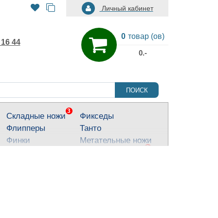
Личный кабинет
0
товар (ов)
 16 44
0.-
ПОИСК
3
Складные ножи
Фикседы
Флипперы
Танто
Финки
Метательные ножи
3
Тактические ножи
Ножи для города
Кухонные ножи
Тычковые ножи
Яркие ножи
Туристические
ножи
Костюмные ножи
Для охоты и
рыбалки