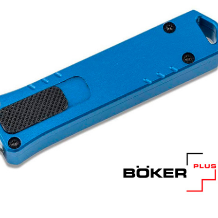
Samson
Capybara
Hasan
Wakasagi
3
Северные Собаки
сумки для ножей
3
6
мерч Brutalica
ножи Brutalica
Подарочная карта
онлайн за минуту!