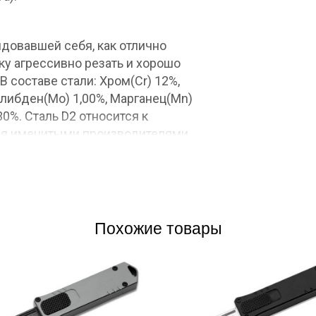
ндовавшей себя, как отлично
у агрессивно резать и хорошо
 составе стали: Хром(Cr) 12%,
Молибден(Mo) 1,00%, Марганец(Mn)
,30%. Сталь D2 относится к
ся именитыми производителями
аль D2 является так называемой
зии, при длительном воздействии
требуется элементарный уход.
Похожие товары
ует небольшое фальшлезвие, проколоть
жет запросто. Спуски слабовогнутые и
 толщине клинка в 1,8 мм позволяют
ть различные материалы. Тёмный цвет
аря финишной обработке blackwash,