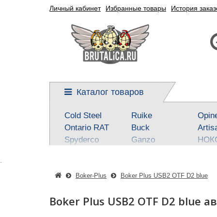
Личный кабинет
Избранные товары
История заказ
Каталог товаров
Cold Steel
Ruike
Opin
Ontario RAT
Buck
Artis
Spyderco
Ganzo
НОК
Kershaw
Reptilian, SteelClaw
Real 
.
CRKT
Kizlyar Supreme
Best
Mora
Steel Will
SOG
Boker-Plus
Boker Plus USB2 OTF D2 blue
Civivi
Victorinox
Fox
Boker Plus USB2 OTF D2 blue 
Boker-Plus
Sanrenmu
CJR
QSP knives
Higonokami
Tuo-