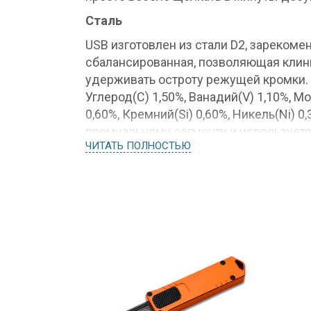
Сталь
USB изготовлен из стали D2, зарекоме
сбалансированная, позволяющая клинк
удерживать остроту режущей кромки. В
Углерод(С) 1,50%, Ванадий(V) 1,10%, 
0,60%, Кремний(Si) 0,60%, Никель(Ni) 0
премиальному сегменту и использует
ЧИТАТЬ ПОЛНОСТЬЮ
ножей по всему миру. Из минусов - ст
полунержавейкой и подвержена корро
агрессивной среды - поэтому клинку 
Клинок
Профиль клинка clip-point, присутств
или рассечь что-нибудь это лезвие мо
довольно высокие, что при небольшой
этой крохе довольно агрессивно реза
клинка USB OTF D2 получается благод