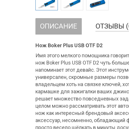
ОПИСАНИЕ
ОТЗЫВЫ (
Нож Boker Plus USB OTF D2
Имя этого мелкого помощника говорит
нож Boker Plus USB OTF D2 чуть боль
напоминает этот девайс. Этот инструме
универсален, скромные размеры позв
владельцем хоть на связке ключей, хо
кармашке для зажигалки ваших джинс.
решает множество повседневных задач
целом можно рассматривать этот авт
нож как интересный брендовый аксесс
аксессуар, несомненно, обладающий ф
просто весело щёлкать в минуты досуг