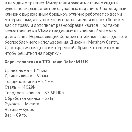
в нем даже траппер. Микартовая рукоять отлично сидит в
руке и не скалывается при случайных падениях. Листовидный
клинок с выраженным брюшком отлично работает со всеми
материалами, а выраженная подпальцевая выемка бережет
вас от травм и дополняет разнообразие хватов. При такой
геометрии ножа 61мм отведенных на клинок - более чем
достаточно. Нержавеющий Сендвик на клинке - залог долгого
беспроблемного использования. Дизайн - Matthew Gentry.
Демократичная цена и интересный абрис - что еще нужно
чтобы решиться на покупку ?
Характеристики и ТТХ ножа Boker M.U.K
Длина ножа – 171 мм
Длина клинка – 61 мм
Толщина клинка – 2,4 мм
Сталь – 14С28N
Твёрдость клинка – 57-58 HRc
Обработка клинка – Satin
Рукоять – Micarta
Ножны – Kydex
Вес – 69 гр.