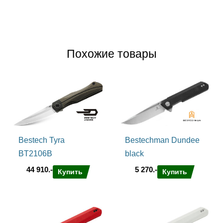
Похожие товары
Bestech Tyra
Bestechman Dundee
BT2106B
black
44 910.-
5 270.-
Купить
Купить