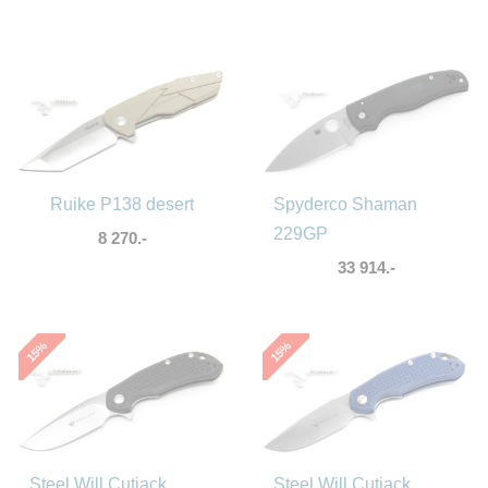
Ruike P138 desert
Spyderco Shaman
229GP
8 270.-
33 914.-
%
%
15
15
Steel Will Cutjack
Steel Will Cutjack