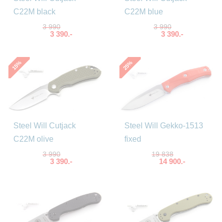
C22M black
C22M blue
3 990
3 990
3 390.-
3 390.-
%
%
15
25
Steel Will Cutjack
Steel Will Gekko-1513
C22M olive
fixed
3 990
19 838
3 390.-
14 900.-