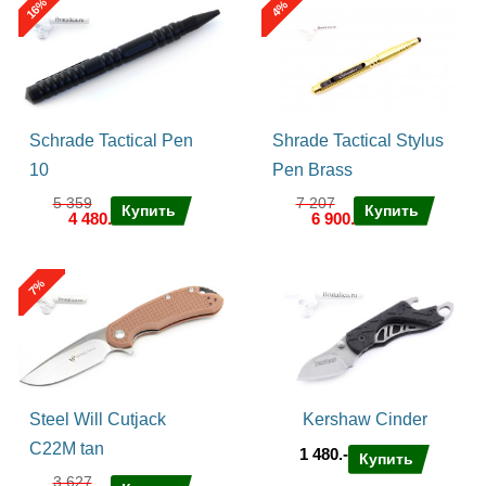
%
%
16
4
Schrade Tactical Pen
Shrade Tactical Stylus
10
Pen Brass
5 359
7 207
Купить
Купить
4 480.-
6 900.-
%
7
Steel Will Cutjack
Kershaw Cinder
C22M tan
1 480.-
Купить
3 627